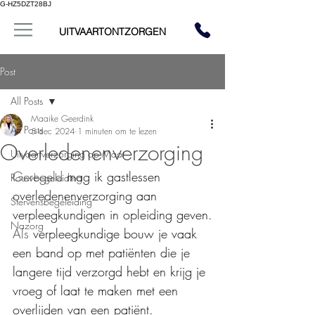
G-HZ5DZT28BJ
UITVAARTONTZORGEN
Post
All Posts
Maaike Geerdink
All Posts
5 dec 2024
1 minuten om te lezen
Overledenenverzorging
Uitvaartverzorging op Maat
Geregeld
 mag ik gastlessen 
Rouwbegeleiding
overledenenverzorging aan 
Stervensbegeleiding
verpleegkundigen in opleiding geven.
Nazorg
Als
 verpleegkundige bouw je vaak 
een band op met patiënten die je 
langere tijd verzorgd hebt en krijg je 
vroeg of laat te maken met een 
overlijden van een patiënt.