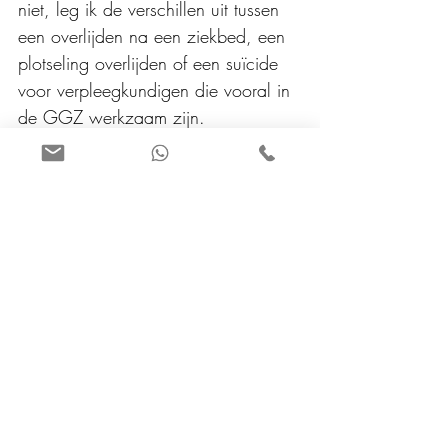
niet, leg ik de verschillen uit tussen 
een overlijden na een ziekbed, een 
plotseling overlijden of een suïcide 
voor verpleegkundigen die vooral in 
de GGZ werkzaam zijn. 
Maar ook deel ik mijn ervaringen 
met ze, de manier hoe ik probeer 
om te gaan met heftige en 
emotionele overlijdens maar vertel 
ook mijn manier om goed voor 
mezelf te zorgen want dit zorgt 
ervoor dat ik mijn werk met liefde 
kan blijven doen.
Stervensbegeleiding