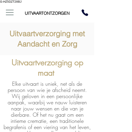
G-HZ5DZT28BJ
UITVAARTONTZORGEN
Uitvaartverzorging met
Aandacht en Zorg
Bij het afscheid nemen van een
Uitvaartverzorging op
dierbare komen er veel emoties en
praktische zaken op je af. Wij zijn
maat
er om je te ontzorgen en je te
begeleiden in deze moeilijke
Elke uitvaart is uniek, net als de
periode. Onze dienstverlening gaat
persoon van wie je afscheid neemt.
verder dan alleen het verzorgen van
Wij geloven in een persoonlijke
de uitvaart; we bieden persoonlijke
aanpak, waarbij we nauw luisteren
ondersteuning vanaf de laatste
naar jouw wensen en die van je
levensfase tot ver na het afscheid.
dierbare. Of het nu gaat om een
intieme crematie, een traditionele
begrafenis of een viering van het leven,