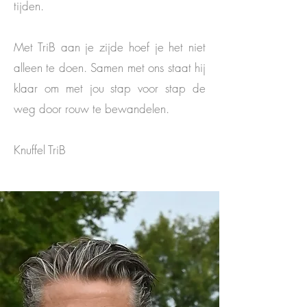
tijden.
Met TriB aan je zijde hoef je het niet
alleen te doen. Samen met ons staat hij
klaar om met jou stap voor stap de
weg door rouw te bewandelen.
Knuffel TriB